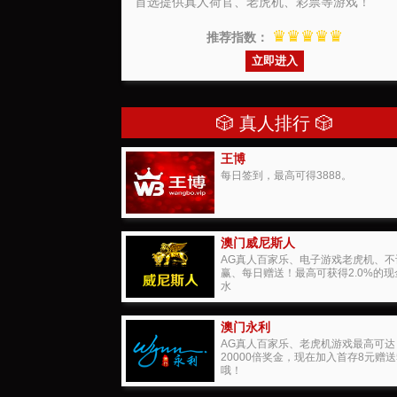
导不够，对监管压力的传达不够，对安全管理方式、方法的创
视。
据悉，省道路运输管理局近期对监管不到位、管理不严格的
“根据相关规定，8月31日省交通厅对我省道路客货运输事
运180天以上，涉及30家客运企业的416辆长途客运车辆
大隐患的运营客运车辆，已责令当地运管部门要求隐患车辆的
据介绍，针对8月30日交通运输部通报我省车辆动态监控抽
通运输部关于《道路运输从业人员管理规定》和公安部关于《
运输管理局也责令各地运管部门同时注销其相应准驾车型的从
“下一步，我们将对道路运输安全生产责任不落实，存在重大
过强有力的监控、监管、监督、监测的手段，确保全省道路运
新闻热线：法务部邮箱：中央人民广播电台节目覆盖情况
9月2日上午，全省道路交通运输安全电视电话会议在省公安
况。据介绍，今年7月中旬，全省各级道路运输部门组织开展了
上一篇：
佳禾智能：公司的外部合作动态请以公司发布的
下一