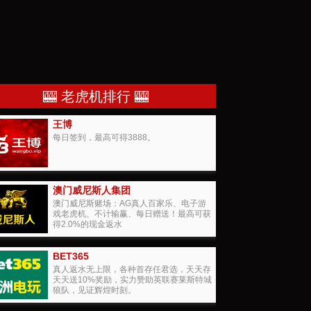
路运输企业负责人在思想认识、责任落实、工作方式上的高度重
正在处理。
责人进行了约谈。”马会表示，与此同时，对无正当理由连续停
。并且，对在全省安全整治行动中排查和外省运管部门抄告存在重
在核准的基础上，抓好对违规车辆的整改工作。此外，根据交
12分记录的驾驶员，在公安机关注销其驾驶证的同时，省交通
资格证、直至企业停业整顿的处罚力度。”马会表示，我省将通
“两客一危”安全存在的问题及对部分违规客货运企业处理情
18个组到我省各地进行暗访检查。