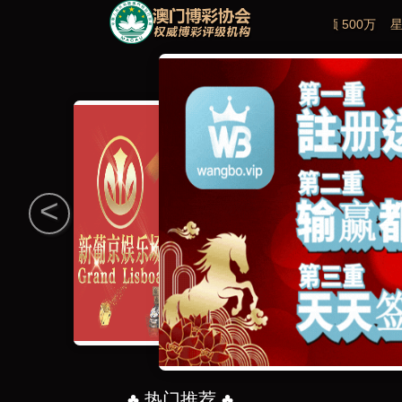
则可拥抱世界
网站首页
关于
王博体育注册vip
家庭影院
HiFi发烧
3D屏幕
多功能会议
新闻
公司动态
行业资讯
最新消息
外围买球
联系
足球滚球