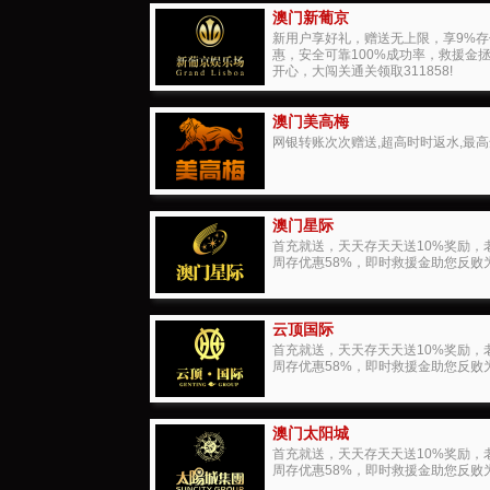
相关内容
Related
佛罗伦萨球队介绍_主教练_赛程_球员名单
周日竞彩足球解析早场日职鸟栖沙岩vs川
欧冠烽火再起！皇马、曼城、拜仁盛装登
「日职联」浦和红钻vs名古屋鲸鱼：主队
每日资讯：大摩：维持中信银行“增持”
日职联大阪樱花vs湘南海洋比赛前瞻 湘南
【头条推荐】意甲独角戏：都灵大战佛罗
神户胜利船与鹿岛鹿角激战正酣！日职联
欧足联发285亿欧冠奖金姆巴佩下赛季加盟
海南电视台主持人发不当言论被停职 曾在
日职联直播：川崎前锋vsFC东京赛事分析川
佛罗伦萨队长：球队在比赛中缺乏连续性
佛罗伦萨宣布辞退主帅蒙特拉 前尤文中场
欧冠狂欢之夜：阿森纳4-0大胜皇马1-0绝杀
双旦好物怎么挑？佛罗伦萨小镇超人气礼
佛罗伦萨卫冕成功
联系我们 Contact US