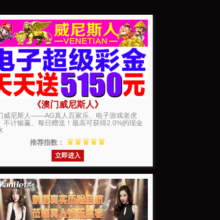
通报了全省“两客一危”安全存在的问题及对部分违规客货运企
管理局派出18个组到我省各地进行暗访检查。
期3个月的专项整治行动中，省交通运输厅道路运输管理局派出