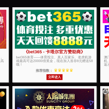
两客一
议在省公安厅召开，省交通运输厅道路运输管理局党委书记马会
织开展了为期3个月的道路运输安全专项整治行动，省道路运输
成57人死亡、55人受伤。
环节和问题，”马会表示，特别从7月中旬以来在组织开展的为