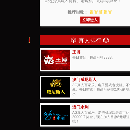
生物危害物质样品转移箱-A类外包装
藤枝MYFC主场作战能否取胜？日职联：藤枝
周六日职推荐：横滨专注天王山之战 大阪
日职大阪樱花VS湘南海洋：数据波动较大
佛罗伦萨联赛成绩上升蒙扎逆风能力一般
欧篮联：皇马VS埃菲斯
佛罗伦萨官方证实主帅离任 世界杯后接替
流言板]恩凯蒂亚：期待欧冠比赛对阵皇马
联系我们 Contact US
Beolit I15 全向声 排布案例
日职联战报：胜利船被吹两球 横滨水手完
2日凌意甲第14轮 佛罗伦萨0-3尤文
「Mia姐」东京FC vs 福冈黄蜂 日职联最后一
安切洛蒂：皇马、巴萨、拜仁和曼城是本
佛罗伦萨总监：出售小基耶萨如同卸下了
家具出走湖北？家具业尝试高端规划集聚
意甲-国米4-0佛罗伦萨三连胜 劳塔罗双响
内容搜索 Search