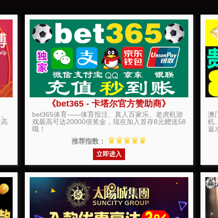
00万欧奖
进球被吹，维尼修斯一脚定江山，库尔图瓦单场9次扑救，最终皇马1-
亿欧元。如今，他们在决赛中击败利物浦夺冠后，再进账400万
在80/81赛季，当时的对手正是利物浦。这也是皇马在最近8