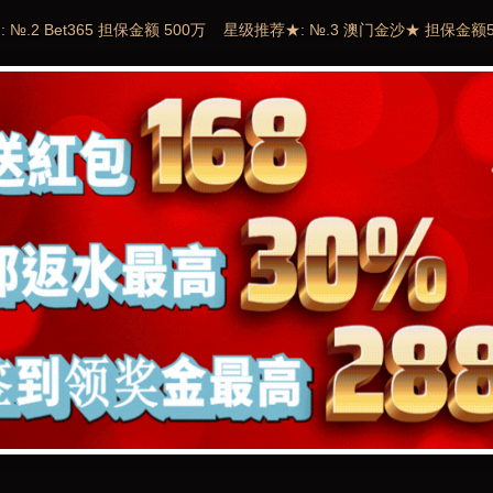
奉行卓越品质