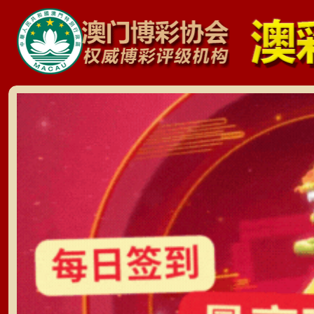
则可拥抱世界
网站首页
关于
王博体育注册vip
家庭影院
HiFi发烧
3D屏幕
多功能会议
新闻
公司动态
行业资讯
最新消息
外围买球
联系
足球滚球