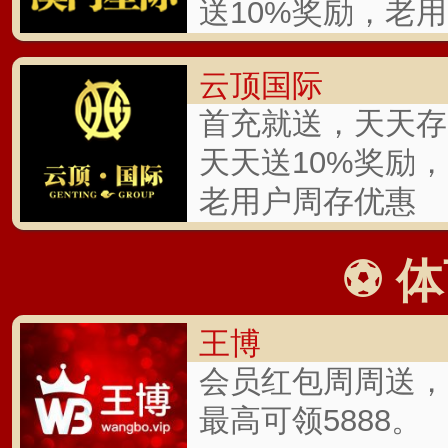
亩的现代化体育场，与毗
成为彰显城市气质的新地
“我们坚持‘节俭办会、
设，优先改造提升现有场
绍，这座可容纳1.2万名
求，赛后将全面开放，成
体活动的重要阵地，实现