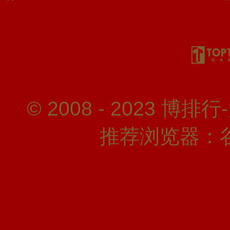
佛罗伦萨主帅：为球队
佛罗伦萨：意甲最神奇
佛罗伦萨足球俱乐部
皇马欧冠小组赛六战全胜
皇马拜仁全胜出线强
2日凌意甲第14轮 佛罗伦
横滨水手 vs 新泻天鹅
Samuel]日职联竞彩