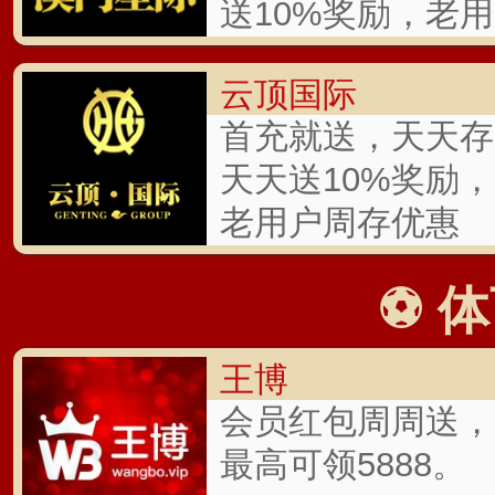
在对布拉加一战，贝林
换下，这让媒体担心他能
厄姆只是有些疲劳，并没
贝林厄姆对国家德比充
效力时，贝林厄姆8次对
在比分落后、场面并不
用个人能力为皇马扳平了
后卫解围不远，贝林厄姆