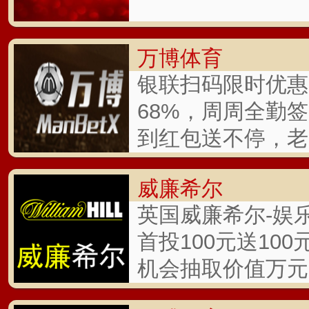
皮球直入死角。
在打入国家德比处子球
掀起球衣向诺坎普球迷展
这是皇
立即博网址是多少
贝林厄姆成为史上第7
也成为第6位在国家德比
是，唯一一位未能破门的
本赛季仅仅到了10月，