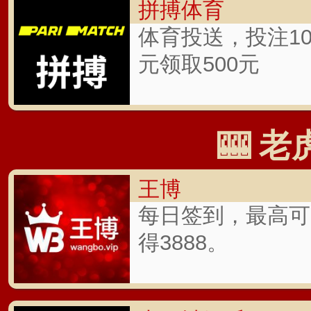
距离上赛季以14球创造
球。如果延续目前的效率
球，在欧冠打入13球。
尽管贝林厄姆在多特蒙
球迷，但在加盟皇马之后
到震惊。如果延续这样的
巴佩、哈兰德，成为下一