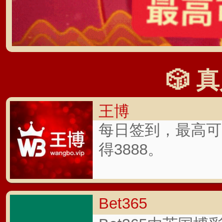
最新消息
每一个设计作品都举世无双
当前位置：
王博体育注册vip
>
新闻
>
最新消息
>
关于
王博体育注册vip
新闻
外围买球
联系
足球滚球
日职联：湘南海洋VS广岛三箭战意在肩
日期：2024-01-04 / 人气：
北京时间2023年8月5日
坐镇主场迎战广岛三箭！