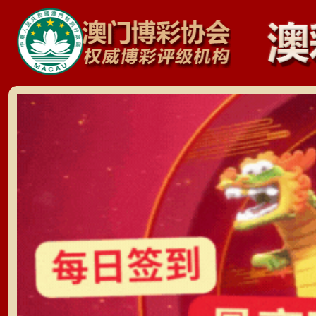
则可拥抱世界
网站首页
关于
王博体育注册vip
家庭影院
HiFi发烧
3D屏幕
多功能会议
新闻
公司动态
行业资讯
最新消息
外围买球
联系
足球滚球