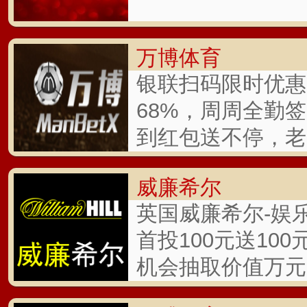
现，并且拥有一支均衡且
对来说实力较弱，球队整
三箭在进攻端更具优势。
对较强，球队拥有一些出
球员，能够通过团队合作
洋在进攻方面可能需要更
箭的压力。此外，广岛三
色。他们拥有一些技术娴