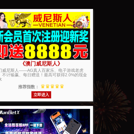
进球和险胜。在淘汰赛阶段，他们发现自己在对巴黎圣日耳曼、
中都比对手更强大。皇家马德里在晋级决赛的道路上面临着众