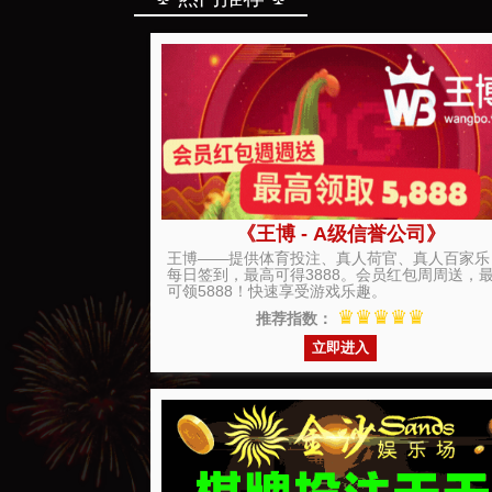
行业资讯
每一个设计作品都举世无双
当前位置：
王博体育注册vip
>
新闻
>
行业资讯
>
关于
王博体育注册vip
新闻
外围买球
联系
足球滚球
皇家马德里完美逆袭夺得第14个欧冠冠军
日期：2023-11-27 / 人气：
皇家马德里在2022年欧冠决赛中击败利物浦，赢得了他们
切尔西和曼城的比赛中落后。巴塞罗那传奇人物杰拉德·皮克
皮克声称巴塞罗那的欧冠胜利将永远被记住，而皇家马德里
多挑战。他们在16强、八强和四强的比赛中险些被淘汰，依靠