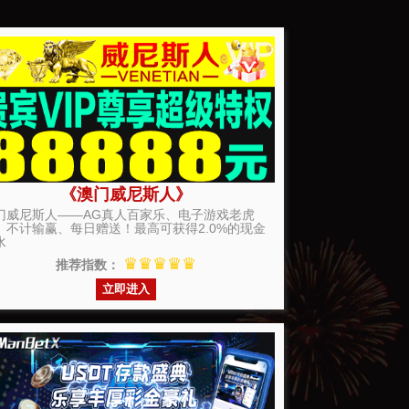
年皇家马德里的成绩非常出色，近十年五次获得欧冠联赛冠军，