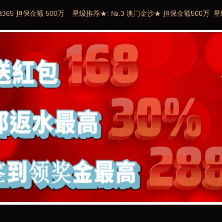
奉行卓越品质