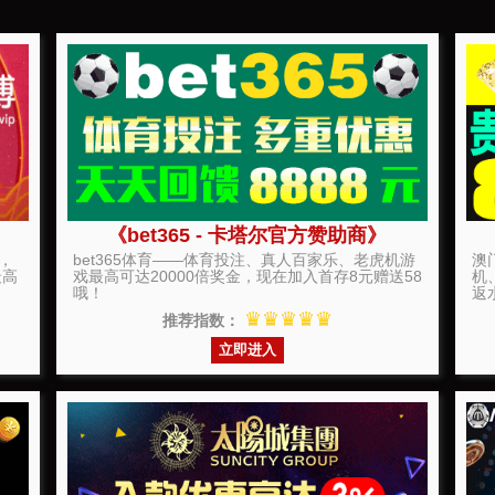
带来两
奖杯已经有14座，这是全欧洲独一无二的存在。特别是近些
席。
亚俱乐部主教练；
欧洲超级杯冠军，1次西甲联赛冠军，1次西班牙超级杯冠军；