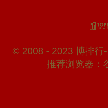
34轮战罢取得11胜12平
位。从近况来看，凯泽斯
战主场1-2不敌圣保利遭
不小的打击；不过从主客
赛季主场防守端表现还是
1.29球，主场防守能力排
综合分析：虽然两队首战
季的德乙联赛冠军的沙尔