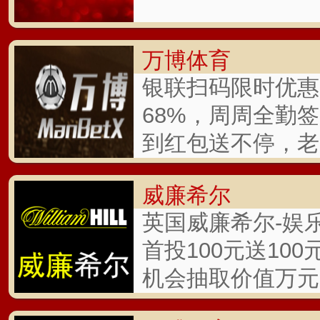
小比分。
综合分析：广岛三箭在
力。他们是一支历史悠久
出了稳定的表现，并且拥
容。湘南海洋相对来说实
低。其次，广岛三箭在进
织和控球能力相对较强，
造力十足的中场球员，能