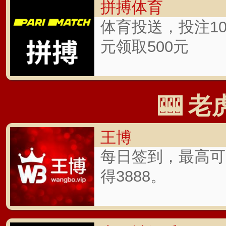
分机会。湘南海洋在进攻
击来对抗广岛三箭的压力
方面也更为出色。他们拥
强的球员，这些个人能力
用。湘南海洋虽然是一支
力方面相对较弱，可能需
岛三箭的攻势。
沙尔克04在上赛季德甲