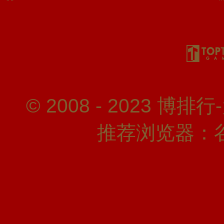
皇马欧冠小组赛六战全胜
佛罗伦萨足球俱乐部
日职联 广岛三箭 VS 
横滨水手 vs 新泻天鹅
Samuel]日职联竞彩
皇马拜仁全胜出线强
日职联大阪樱花vs湘南
2日凌意甲第14轮 佛罗伦