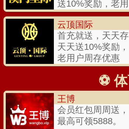
尔特加扑出，随后跟进再
比赛继续进行到第37
误，永户胜也直塞助攻无
扩大比分，横滨水手取得
曼城连续在禁区形成短传
推射球进扳回一城。
临近中场横滨水手门将