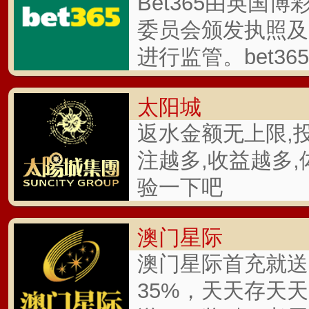
众达到61618人，接下
程。
曼城首发：奥尔特加、
克、科瓦契奇、菲利普斯
默、阿尔瓦雷斯。
开场阶段曼城占据控球
接连出现配合失误的情况
势，第27分钟安德森·洛