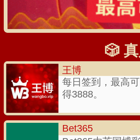
最新消息
每一个设计作品都举世无双
当前位置：
王博体育注册vip
>
新闻
>
最新消息
>
关于
王博体育注册vip
新闻
外围买球
联系
足球滚球
新赛季日职联来了!足彩怎么买？全面情
日期：2024-01-13 / 人气：
将足篮彩变理财，看球
尝试红彩官网