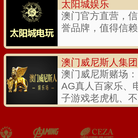
球员。在札幌，松克拉辛
川崎之后，组织任务可以
增强了松克拉辛的机动性
轻，而且上赛季有些伤病
辛能够保持健康的身体，
的结果。
本赛季川崎前锋要面临
战，而目前川崎前锋在中