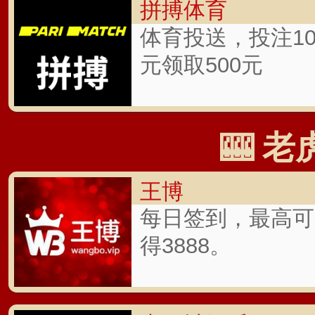
常强，但在夏窗三笘熏和
发挥有所起伏。尤其三笘
锋位置出现空缺，连续尝
球员都没有取得很好效果
过效力的巴西边锋马尔西
空缺。
本赛季川崎前锋引进了
核心，拿球、突破和射门